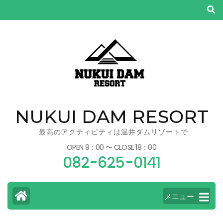
コ
ン
テ
ン
ツ
へ
ス
キ
NUKUI DAM RESORT
ッ
プ
最高のアクティビティは温井ダムリゾートで
(Enter
OPEN 9：00 〜 CLOSE 18：00
082-625-0141
を
押
す)
メニュー